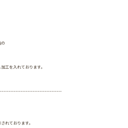
。
造の
し加工を入れております。
------------------------------------
されております。